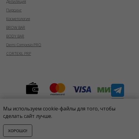
Депиляция
Пирсинг
Косметология
BROW BAR
BODY BAR
Demi Composio PRO
CORTEXIL PRP
Предложения, указанные на сайте,
Мы используем cookie-файлы для того, чтобы
не являются публичной офертой
сделать сайт лучше.
Сделано с любовью в
ХОРОШО!