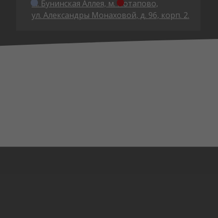
ㅤм. Бунинская Аллея, ㅤм. Потапово,
ул. Александры Монаховой, д. 96, корп. 2.