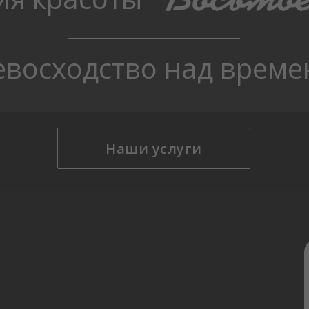
евосходство над време
Наши услуги