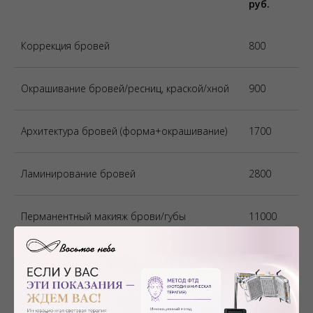
руб.
Коррекция бровей
800
Окрашивание бровей/ресниц, краской/хной
900
Архитектура бровей (форма+окрашивание)
1700
Ламинирование бровей
2800
Перманентный макияж брови/губы
11000
Перманентный макияж межресничного
8800
пространства