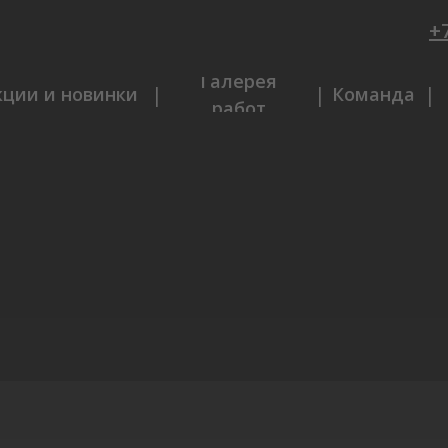
+7
Галерея
|
|
|
кции и новинки
Команда
работ