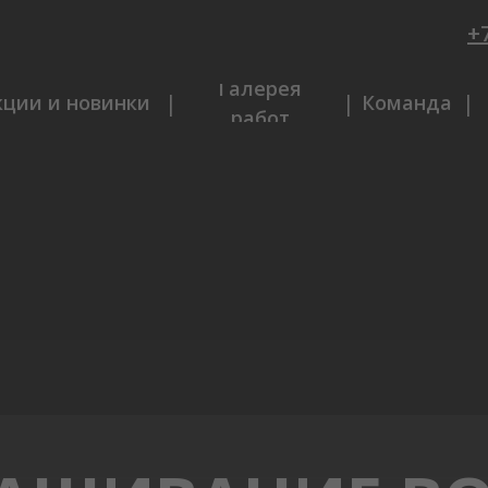
+7
Галерея
|
|
|
кции и новинки
Команда
работ