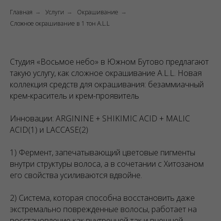
Главная
Услуги
Окрашивание
→
→
→
Сложное окрашивание в 1 тон A.L.L
Студия «Восьмое небо» в Южном Бутово предлагают
такую услугу, как сложное окрашивание A.L.L. Новая
коллекция средств для окрашивания: безаммиачный
крем-краситель и крем-проявитель
Инновации: ARGININE + SHIKIMIC ACID + MALIC
ACID(1) и LACCASE(2)
1) Фермент, запечатывающий цветовые пигменты
внутри структуры волоса, а в сочетании с Хитозаном
его свойства усиливаются вдвойне.
2) Система, которая способна восстановить даже
экстремально поврежденные волосы, работает на
восстановление как внутренней так и внешней