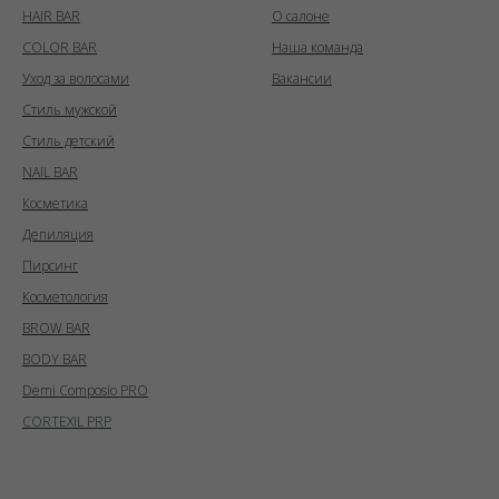
HAIR BAR
О салоне
COLOR BAR
Наша команда
Уход за волосами
Вакансии
Стиль мужской
Стиль детский
NAIL BAR
Косметика
Депиляция
Пирсинг
Косметология
BROW BAR
BODY BAR
Demi Composio PRO
CORTEXIL PRP