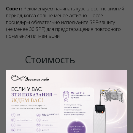
Совет:
Рекомендуем начинать курс в осенне-зимний
период, когда солнце менее активно. После
процедуры обязательно используйте SPF-защиту
(не менее 30 SPF) для предотвращения повторного
появления пигментации.
Стоимость
Лазерное удаление пигментации
Цена,
руб.
Лазерное удаление пигментации кисти рук
10000