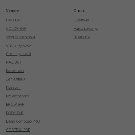
Услуги
О нас
HAIR BAR
О салоне
COLOR BAR
Наша команда
Уход за волосами
Вакансии
Стиль мужской
Стиль детский
NAIL BAR
Косметика
Депиляция
Пирсинг
Косметология
BROW BAR
BODY BAR
Demi Composio PRO
CORTEXIL PRP