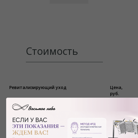
Стоимость
Ревитализирующий уход
Цена,
руб.
Ревитализирующий уход Импульс-детокс
10500
Ревитализирующий уход Неоколл Тринити
4400
(лицо), 1мл